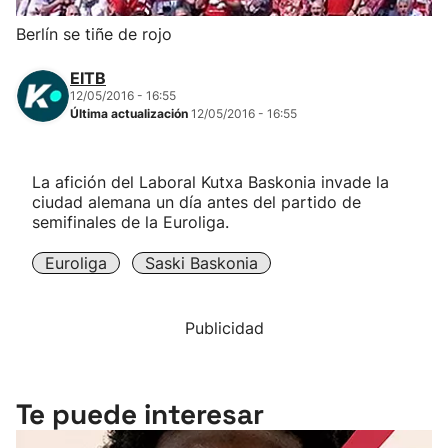
Herri-kirolak
Berlín se tiñe de rojo
EITB
Balonmano
12/05/2016 - 16:55
Última actualización
12/05/2016 - 16:55
Kirolak 360
La afición del Laboral Kutxa Baskonia invade la
Atletismo
ciudad alemana un día antes del partido de
semifinales de la Euroliga.
Carreras de montaña
Euroliga
Saski Baskonia
Más deportes
Publicidad
"Helmuga"
Te puede interesar