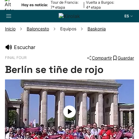
Tour de Francia:
Vuelta a Burgos:
|
Hoy es noticia:
7ª etapa
4ª etapa
ES
Inicio
Baloncesto
Equipos
Baskonia
Buscador
Escuchar
FINAL FOUR
Compartir
Guardar
Fútbol
Berlín se tiñe de rojo
Pelota
Remo
Baloncesto
Ciclismo