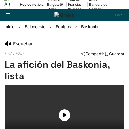
|
|
Hoy es noticia:
Burgos: 5ª
Francia:
Bandera de
etapa
8ª etapa
Ondarroa
ES
Inicio
Baloncesto
Equipos
Baskonia
Buscador
Escuchar
FINAL FOUR
Compartir
Guardar
Fútbol
La afición del Baskonia,
Pelota
lista
Remo
Baloncesto
Ciclismo