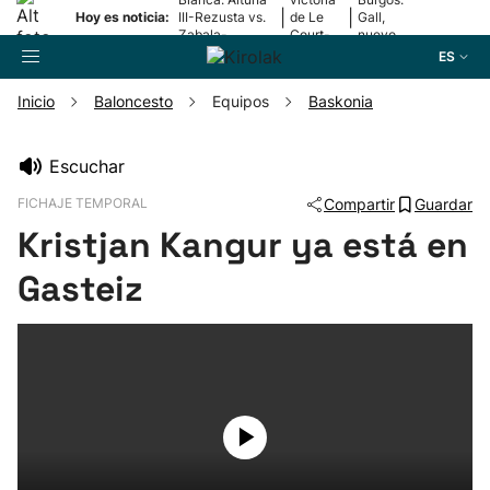
|
|
Hoy es noticia:
III-Rezusta vs.
de Le
Gall,
Zabala-
Court-
nuevo
Zabaleta
Pienaar
líder
ES
Inicio
Baloncesto
Equipos
Baskonia
Buscador
Escuchar
FICHAJE TEMPORAL
Compartir
Guardar
Fútbol
Kristjan Kangur ya está en
Pelota
Gasteiz
Remo
Baloncesto
Ciclismo