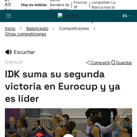
Francia:
conquistan La
|
|
Hoy es noticia:
Bandera de
9ª
Blanca tras la
Hondarribia
etapa
lesión de
ES
Mariezkurrena
II
Inicio
Baloncesto
Competiciones
Otras competiciones
Buscador
Escuchar
Fútbol
EUROCUP
Compartir
Guardar
IDK suma su segunda
Pelota
victoria en Eurocup y ya
Remo
es líder
Baloncesto
Ciclismo