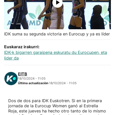
Herri-kirolak
Balonmano
IDK suma su segunda victoria en Eurocup y ya es líder
Kirolak 360
Euskaraz irakurri:
Atletismo
IDK-k bigarren garaipena eskuratu du Eurocupen, eta
lider da
Carreras de montaña
EITB
Más deportes
18/10/2024 - 11:05
Última actualización
18/10/2024 - 11:05
"Helmuga"
Dos de dos para IDK Euskotren. Si en la primera
jornada de la Eurocup Women ganó al Estrella
Roja, este jueves ha hecho otro tanto de lo mismo