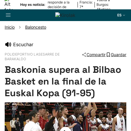
responde a la
Francia:
|
|
Hoy es noticia:
Burgos:
decisión de
7ª
4ª etapa
Oriamendi
etapa
ES
Inicio
Baloncesto
Buscador
Escuchar
POLIDEPORTIVO LASESARRE DE
Compartir
Guardar
Fútbol
BARAKALDO
Baskonia supera al Bilbao
Pelota
Basket en la final de la
Euskal Kopa (91-95)
Remo
Baloncesto
Ciclismo