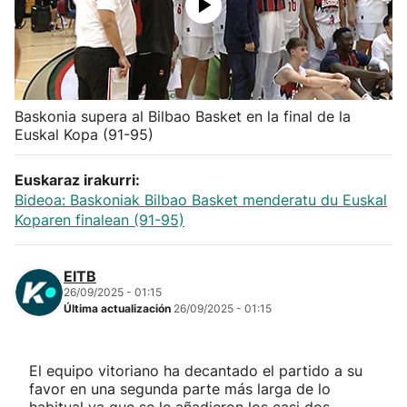
Herri-kirolak
Balonmano
Baskonia supera al Bilbao Basket en la final de la
Kirolak 360
Euskal Kopa (91-95)
Atletismo
Euskaraz irakurri:
Bideoa: Baskoniak Bilbao Basket menderatu du Euskal
Koparen finalean (91-95)
Carreras de montaña
EITB
Más deportes
26/09/2025 - 01:15
Última actualización
26/09/2025 - 01:15
"Helmuga"
El equipo vitoriano ha decantado el partido a su
favor en una segunda parte más larga de lo