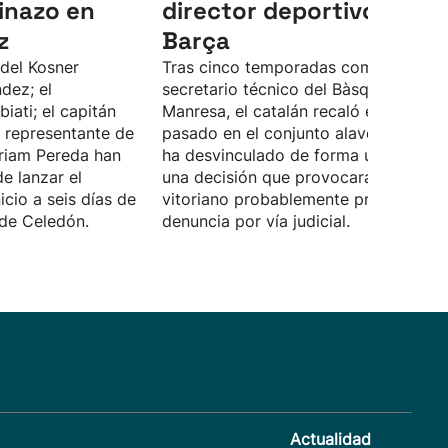
pinazo en
director deportivo del
z
Barça
 del Kosner
Tras cinco temporadas como
dez; el
secretario técnico del Bàsquet
iati; el capitán
Manresa, el catalán recaló el curso
a representante de
pasado en el conjunto alavés. Pujol s
yriam Pereda han
ha desvinculado de forma unilateral,
e lanzar el
una decisión que provocará que el cl
icio a seis días de
vitoriano probablemente presente un
 de Celedón.
denuncia por vía judicial.
Actualidad