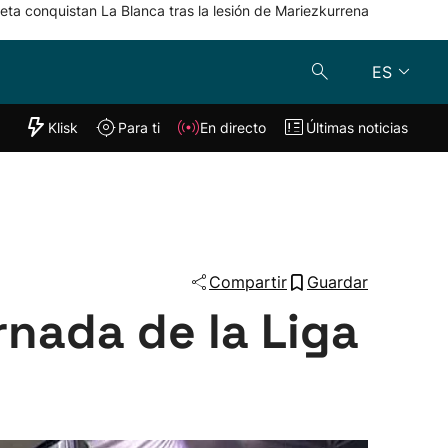
eta conquistan La Blanca tras la lesión de Mariezkurrena
ES
"Helmuga"
Klisk
Para ti
En directo
Últimas noticias
Klisk
En directo
s
Para ti
Lo último
Compartir
Guardar
rnada de la Liga