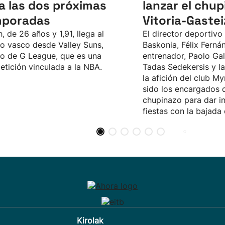
a las dos próximas
lanzar el chu
mporadas
Vitoria-Gastei
, de 26 años y 1,91, llega al
El director deportivo
o vasco desde Valley Suns,
Baskonia, Félix Fernán
o de G League, que es una
entrenador, Paolo Galb
tición vinculada a la NBA.
Tadas Sedekersis y l
la afición del club M
sido los encargados d
chupinazo para dar in
fiestas con la bajada
Kirolak