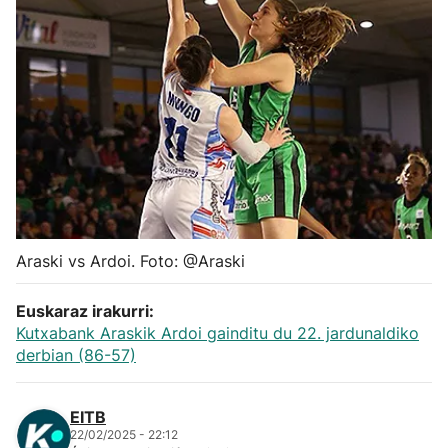
Herri-kirolak
Balonmano
Kirolak 360
Atletismo
Carreras de montaña
Araski vs Ardoi. Foto: @Araski
Más deportes
Euskaraz irakurri:
Kutxabank Araskik Ardoi gainditu du 22. jardunaldiko
derbian (86-57)
"Helmuga"
EITB
22/02/2025 - 22:12