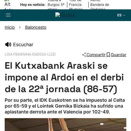
|
|
Hoy es noticia:
Burgos: 5ª
Francia:
Bandera de
etapa
8ª etapa
Ondarroa
ES
Inicio
Baloncesto
Buscador
Escuchar
LIGA FEMENINA ENDESA (J22)
Compartir
Guardar
Fútbol
El Kutxabank Araski se
Pelota
impone al Ardoi en el derbi
de la 22ª jornada (86-57)
Remo
Por su parte, el IDK Euskotren se ha impuesto al Celta
por 65-59 y el Lointek Gernika Bizkaia ha sufrido una
Baloncesto
aplastante derrota ante el Valencia por 102-49.
Ciclismo