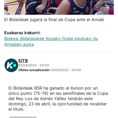
Herri-kirolak
El Bidaideak jugará la final de Copa ante el Amiab
Balonmano
Euskaraz irakurri:
Kirolak 360
Bideoa: Bidaideakek Kopako finala jokatuko du
Amiaben aurka
Atletismo
EITB
23/04/2023 - 00:04
Carreras de montaña
Última actualización
23/04/2023 - 00:04
Más deportes
El Bidaideak BSR ha ganado al Ilunion por un
único punto (75-76) en las semifinales de la Copa
"Helmuga"
del Rey. Los de Adrián Yáñez tendrán este
domingo, 23 de abril, la oportunidad de revalidar
el título.