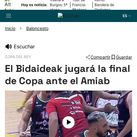
|
|
Hoy es noticia:
Burgos: 5ª
Francia:
Bandera de
etapa
8ª etapa
Ondarroa
ES
Inicio
Baloncesto
Buscador
Escuchar
COPA DEL REY
Compartir
Guardar
Fútbol
El Bidaideak jugará la final
Pelota
de Copa ante el Amiab
Remo
Baloncesto
Ciclismo