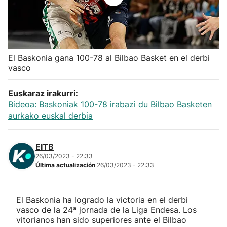
Herri-kirolak
Balonmano
El Baskonia gana 100-78 al Bilbao Basket en el derbi
vasco
Kirolak 360
Euskaraz irakurri:
Atletismo
Bideoa: Baskoniak 100-78 irabazi du Bilbao Basketen
aurkako euskal derbia
Carreras de montaña
EITB
Más deportes
26/03/2023 - 22:33
Última actualización
26/03/2023 - 22:33
"Helmuga"
El Baskonia ha logrado la victoria en el derbi
vasco de la 24ª jornada de la Liga Endesa. Los
vitorianos han sido superiores ante el Bilbao