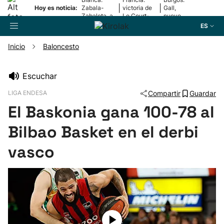
|
|
Hoy es noticia:
Zabala-
victoria de
Gall,
Zabaleta, a
Le Court-
nuevo
la final
Pienaar
líder
ES
Inicio
Baloncesto
Buscador
Escuchar
LIGA ENDESA
Compartir
Guardar
Fútbol
El Baskonia gana 100-78 al
Pelota
Bilbao Basket en el derbi
vasco
Remo
Baloncesto
Ciclismo