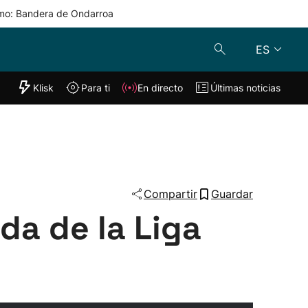
mo: Bandera de Ondarroa
ES
"Helmuga"
Klisk
Para ti
En directo
Últimas noticias
Klisk
En directo
s
Para ti
Lo último
Compartir
Guardar
da de la Liga