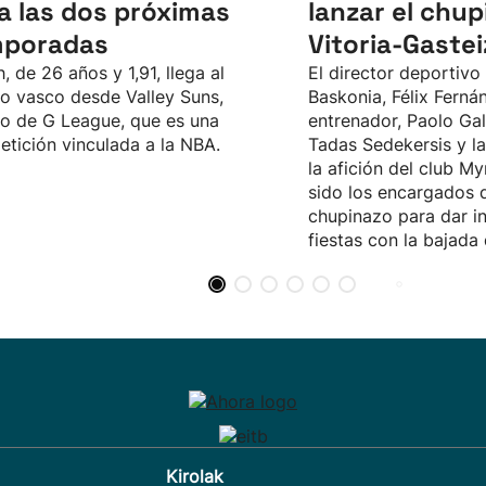
a las dos próximas
lanzar el chu
mporadas
Vitoria-Gastei
, de 26 años y 1,91, llega al
El director deportivo
o vasco desde Valley Suns,
Baskonia, Félix Fernán
o de G League, que es una
entrenador, Paolo Galb
tición vinculada a la NBA.
Tadas Sedekersis y l
la afición del club M
sido los encargados d
chupinazo para dar in
fiestas con la bajada
Kirolak