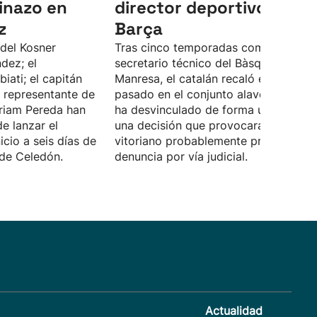
pinazo en
director deportivo del
z
Barça
 del Kosner
Tras cinco temporadas como
dez; el
secretario técnico del Bàsquet
iati; el capitán
Manresa, el catalán recaló el curso
a representante de
pasado en el conjunto alavés. Pujol s
yriam Pereda han
ha desvinculado de forma unilateral,
e lanzar el
una decisión que provocará que el cl
icio a seis días de
vitoriano probablemente presente un
 de Celedón.
denuncia por vía judicial.
Actualidad