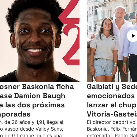
Kosner Baskonia ficha
Galbiati y Sed
base Damion Baugh
emocionados 
a las dos próximas
lanzar el chu
mporadas
Vitoria-Gastei
, de 26 años y 1,91, llega al
El director deportivo
o vasco desde Valley Suns,
Baskonia, Félix Fernán
o de G League, que es una
entrenador, Paolo Galb