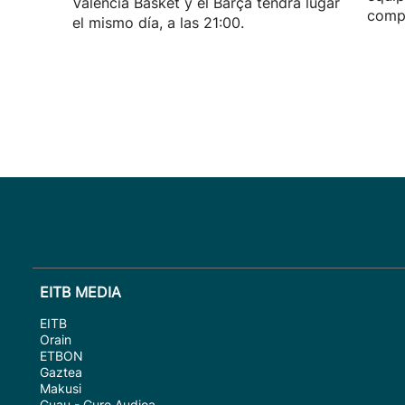
Valencia Basket y el Barça tendrá lugar
compe
el mismo día, a las 21:00.
EITB MEDIA
EITB
Orain
ETBON
Gaztea
Makusi
Guau - Gure Audioa