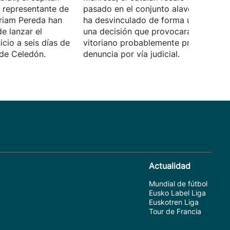
a representante de
pasado en el conjunto alavés. Pujol s
yriam Pereda han
ha desvinculado de forma unilateral,
e lanzar el
una decisión que provocará que el cl
icio a seis días de
vitoriano probablemente presente un
 de Celedón.
denuncia por vía judicial.
Actualidad
Mundial de fútbol
Eusko Label Liga
Euskotren Liga
Tour de Francia