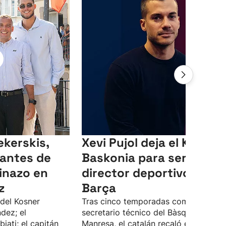
ekerskis,
Xevi Pujol deja el Kosner
antes de
Baskonia para ser
pinazo en
director deportivo del
z
Barça
 del Kosner
Tras cinco temporadas como
dez; el
secretario técnico del Bàsquet
iati; el capitán
Manresa, el catalán recaló el curso