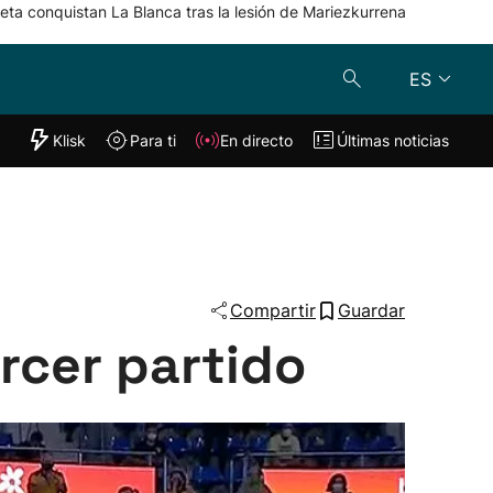
eta conquistan La Blanca tras la lesión de Mariezkurrena
ES
"Helmuga"
Klisk
Para ti
En directo
Últimas noticias
Klisk
En directo
s
Para ti
Lo último
Compartir
Guardar
ercer partido