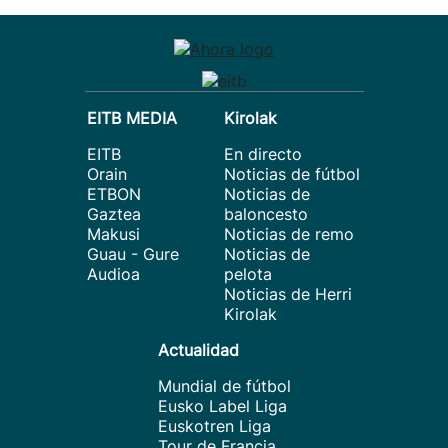
EITB MEDIA
Kirolak
EITB
En directo
Orain
Noticias de fútbol
ETBON
Noticias de
Gaztea
baloncesto
Makusi
Noticias de remo
Guau - Gure
Noticias de
Audioa
pelota
Noticias de Herri
Kirolak
Actualidad
Mundial de fútbol
Eusko Label Liga
Euskotren Liga
Tour de Francia