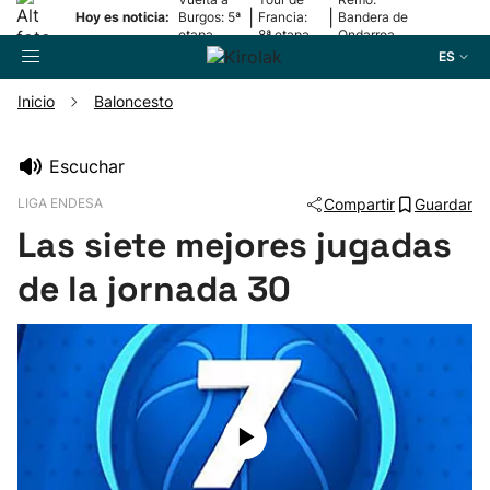
|
|
Hoy es noticia:
Burgos: 5ª
Francia:
Bandera de
etapa
8ª etapa
Ondarroa
ES
Inicio
Baloncesto
Buscador
Escuchar
LIGA ENDESA
Compartir
Guardar
Fútbol
Las siete mejores jugadas
Pelota
de la jornada 30
Remo
Baloncesto
Ciclismo