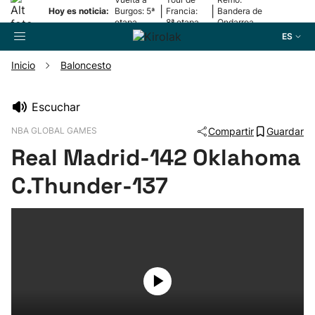
|
|
Hoy es noticia:
Burgos: 5ª
Francia:
Bandera de
etapa
8ª etapa
Ondarroa
ES
Inicio
Baloncesto
Buscador
Escuchar
NBA GLOBAL GAMES
Compartir
Guardar
Fútbol
Real Madrid-142 Oklahoma
Pelota
C.Thunder-137
Remo
Baloncesto
Ciclismo