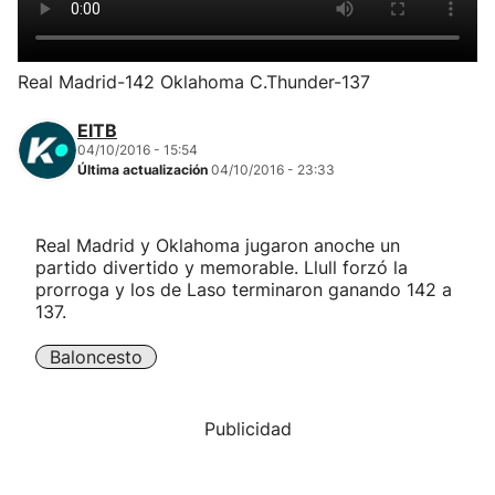
Herri-kirolak
Real Madrid-142 Oklahoma C.Thunder-137
Balonmano
EITB
04/10/2016 - 15:54
Kirolak 360
Última actualización
04/10/2016 - 23:33
Atletismo
Real Madrid y Oklahoma jugaron anoche un
partido divertido y memorable. Llull forzó la
Carreras de montaña
prorroga y los de Laso terminaron ganando 142 a
137.
Más deportes
Baloncesto
"Helmuga"
Publicidad