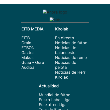
EITB MEDIA
Kirolak
EITB
En directo
Orain
Noticias de fútbol
ETBON
Noticias de
Gaztea
baloncesto
Makusi
Noticias de remo
Guau - Gure
Noticias de
Audioa
pelota
Noticias de Herri
Kirolak
Actualidad
Mundial de fútbol
Eusko Label Liga
Euskotren Liga
Tour de Francia