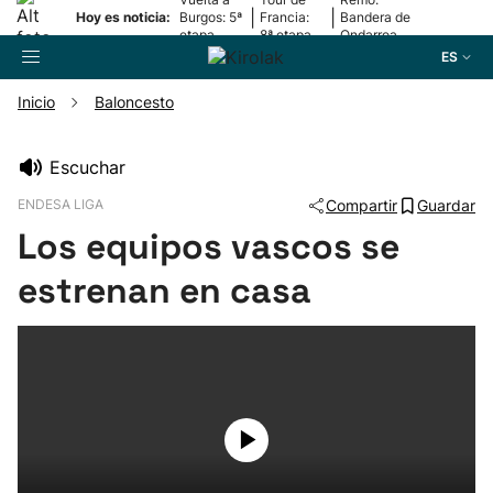
|
|
Hoy es noticia:
Burgos: 5ª
Francia:
Bandera de
etapa
8ª etapa
Ondarroa
ES
Inicio
Baloncesto
Buscador
Escuchar
ENDESA LIGA
Compartir
Guardar
Fútbol
Los equipos vascos se
Pelota
estrenan en casa
Remo
Baloncesto
Ciclismo