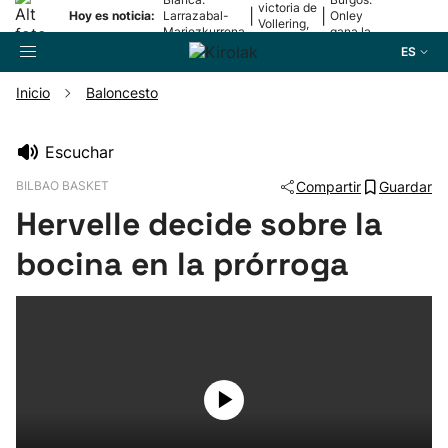
victoria de
|
|
Hoy es noticia:
Larrazabal-
Onley
Vollering,
Mariezkurrena
gana la
en la 5ª
II, a la final
2ª etapa
ES
etapa
Inicio
Baloncesto
Buscador
Escuchar
BILBAO BASKET
Compartir
Guardar
Fútbol
Hervelle decide sobre la
Pelota
bocina en la prórroga
Remo
Baloncesto
Ciclismo