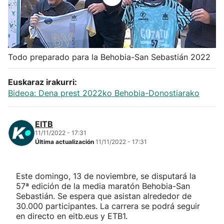
Herri-kirolak
Balonmano
Todo preparado para la Behobia-San Sebastián 2022
Kirolak 360
Euskaraz irakurri:
Bideoa: Dena prest 2022ko Behobia-Donostiarako
Atletismo
EITB
Carreras de montaña
11/11/2022 - 17:31
Última actualización
11/11/2022 - 17:31
Más deportes
Este domingo, 13 de noviembre, se disputará la
"Helmuga"
57ª edición de la media maratón Behobia-San
Sebastián. Se espera que asistan alrededor de
30.000 participantes. La carrera se podrá seguir
en directo en eitb.eus y ETB1.