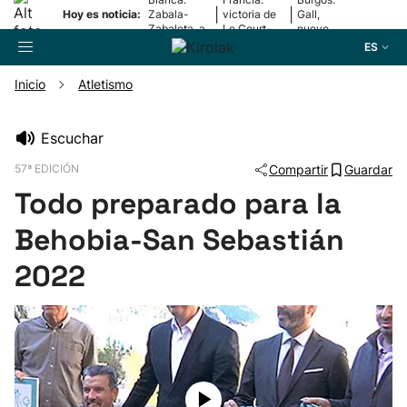
|
|
Hoy es noticia:
Zabala-
victoria de
Gall,
Zabaleta, a
Le Court-
nuevo
la final
Pienaar
líder
ES
Inicio
Atletismo
Buscador
Escuchar
57ª EDICIÓN
Compartir
Guardar
Fútbol
Todo preparado para la
Pelota
Behobia-San Sebastián
2022
Remo
Baloncesto
Ciclismo