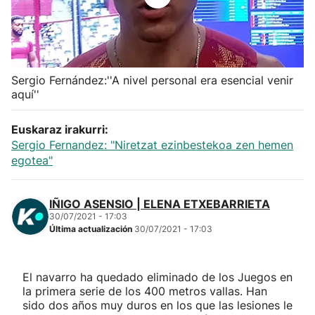
Herri-kirolak
Balonmano
Sergio Fernández:''A nivel personal era esencial venir
aquí''
Kirolak 360
Euskaraz irakurri:
Atletismo
Sergio Fernandez: "Niretzat ezinbestekoa zen hemen
egotea"
Carreras de montaña
IÑIGO ASENSIO | ELENA ETXEBARRIETA
Más deportes
30/07/2021 - 17:03
Última actualización
30/07/2021 - 17:03
"Helmuga"
El navarro ha quedado eliminado de los Juegos en
la primera serie de los 400 metros vallas. Han
sido dos años muy duros en los que las lesiones le