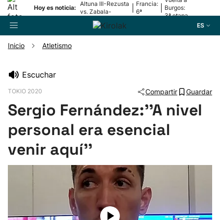
Altuna III-Rezusta
Francia:
|
|
Hoy es noticia:
Burgos:
vs. Zabala-
6ª
3ª etapa
Zabaleta
etapa
ES
Inicio
Atletismo
Buscador
Escuchar
TOKIO 2020
Compartir
Guardar
Fútbol
Sergio Fernández:''A nivel
Pelota
personal era esencial
venir aquí''
Remo
Baloncesto
Ciclismo