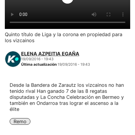
Herri-kirolak
Balonmano
Quinto título de Liga y la corona en propiedad para
los vizcainos
Kirolak 360
ELENA AZPEITIA EGAÑA
Atletismo
19/09/2016 - 19:43
Última actualización
19/09/2016 - 19:43
Carreras de montaña
Desde la Bandera de Zarautz los vizcainos no han
tenido rival Han ganado 7 de las 8 regatas
Más deportes
disputadas y La Concha Celebración en Bermeo y
también en Ondarroa tras lograr el ascenso a la
"Helmuga"
élite
Remo