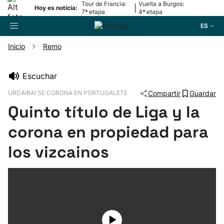
Tour de Francia:
Vuelta a Burgos:
|
Hoy es noticia:
7ª etapa
4ª etapa
ES
Inicio
Remo
Buscador
Escuchar
URDAIBAI SE CORONA EN PORTUGALETE
Compartir
Guardar
Fútbol
Quinto título de Liga y la
Pelota
corona en propiedad para
los vizcainos
Remo
Baloncesto
Ciclismo