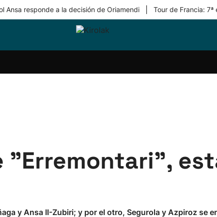
|
ol Ansa responde a la decisión de Oriamendi
Tour de Francia: 7ª
ri-
Balonmano
Kirolak
Atletismo
Carreras
Más
olak
360
de
deporte
Equipos
montaña
kolaritza
Competiciones
En
ri-
directo
otzea
Vídeos
ol Herri
por
atira
deporte
e "Erremontari", es
ñaga y Ansa II-Zubiri; y por el otro, Segurola y Azpiroz se 