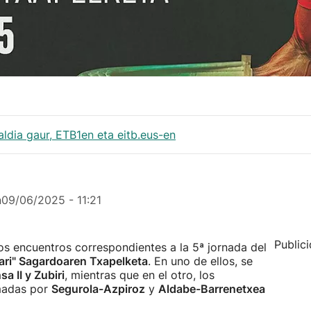
aldia gaur, ETB1en eta eitb.eus-en
n
09/06/2025 - 11:21
Public
os encuentros correspondientes a la 5ª jornada del
ari" Sagardoaren Txapelketa
. En uno de ellos, se
sa II y Zubiri
, mientras que en el otro, los
rmadas por
Segurola-Azpiroz
y
Aldabe-Barrenetxea