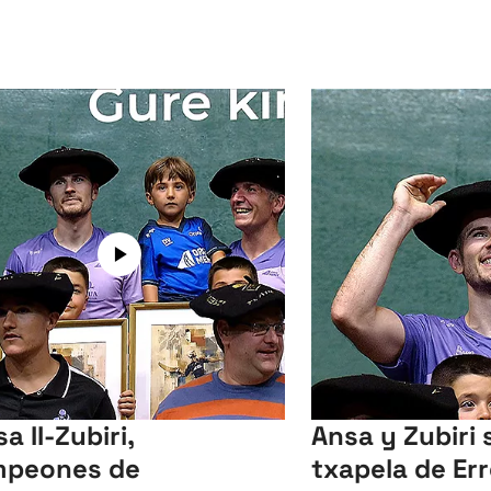
a II-Zubiri,
Ansa y Zubiri s
mpeones de
txapela de Er