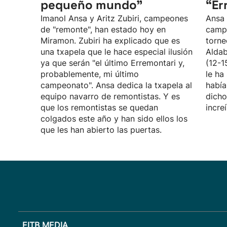
pequeño mundo”
“Er
Imanol Ansa y Aritz Zubiri, campeones
Ansa 
de "remonte", han estado hoy en
campe
Miramon. Zubiri ha explicado que es
torne
una txapela que le hace especial ilusión
Aldab
ya que serán "el último Erremontari y,
(12-1
probablemente, mi último
le ha
campeonato". Ansa dedica la txapela al
había
equipo navarro de remontistas. Y es
dicho
que los remontistas se quedan
incre
colgados este año y han sido ellos los
que les han abierto las puertas.
EITB MEDIA