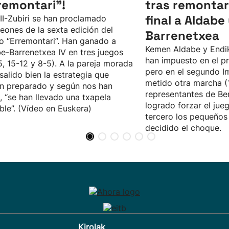
remontari”!
tras remontar
final a Aldabe
II-Zubiri se han proclamado
ones de la sexta edición del
Barrenetxea
o “Erremontari”. Han ganado a
Kemen Aldabe y Endi
e-Barrenetxea IV en tres juegos
han impuesto en el pr
5, 15-12 y 8-5). A la pareja morada
pero en el segundo I
 salido bien la estrategia que
metido otra marcha (1
n preparado y según nos han
representantes de Be
, “se han llevado una txapela
logrado forzar el jueg
íble”. (Vídeo en Euskera)
tercero los pequeños 
decidido el choque.
Kirolak