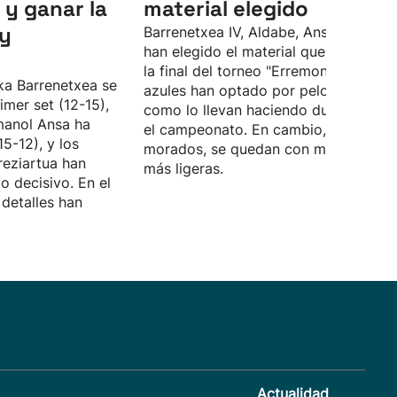
 y ganar la
material elegido
 y
Barrenetxea IV, Aldabe, Ansa II y Zubir
han elegido el material que utilizarán
la final del torneo "Erremontari". Los
ka Barrenetxea se
azules han optado por pelotas vivas,
imer set (12-15),
como lo llevan haciendo durante tod
manol Ansa ha
el campeonato. En cambio, los
5-12), y los
morados, se quedan con más bajas,
reziartua han
más ligeras.
o decisivo. En el
detalles han
Actualidad