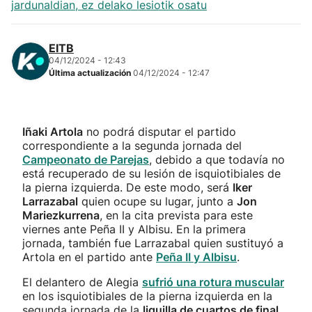
jardunaldian, ez delako lesiotik osatu
EITB
04/12/2024 - 12:43
Última actualización
04/12/2024 - 12:47
Iñaki Artola
no podrá disputar el partido
correspondiente a la segunda jornada del
Campeonato de Parejas
, debido a que todavía no
está recuperado de su lesión de isquiotibiales de
la pierna izquierda. De este modo, será
Iker
Larrazabal
quien ocupe su lugar, junto a
Jon
Mariezkurrena
, en la cita prevista para este
viernes ante Peña II y Albisu. En la primera
jornada, también fue Larrazabal quien sustituyó a
Artola en el partido ante
Peña II y Albisu
.
El delantero de Alegia
sufrió una rotura muscular
en los isquiotibiales de la pierna izquierda en la
segunda jornada de la
liguilla de cuartos de final