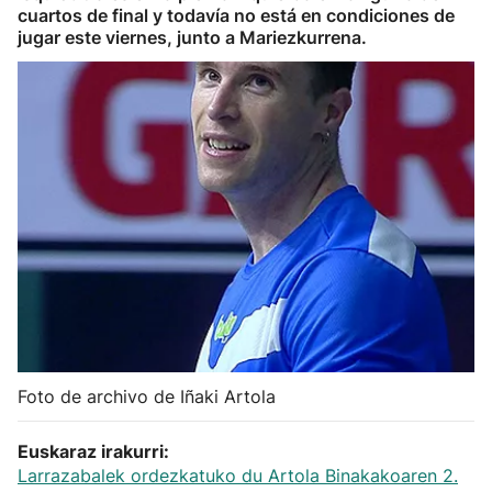
cuartos de final y todavía no está en condiciones de
Herri-kirolak
jugar este viernes, junto a Mariezkurrena.
Balonmano
Kirolak 360
Atletismo
Carreras de montaña
Más deportes
"Helmuga"
Foto de archivo de Iñaki Artola
Euskaraz irakurri:
Larrazabalek ordezkatuko du Artola Binakakoaren 2.