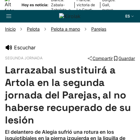
|
|
Hoy es noticia:
Zabala-
victoria de
Gall,
Zabaleta, a
Le Court-
nuevo
la final
Pienaar
líder
ES
Inicio
Pelota
Pelota a mano
Parejas
Buscador
Escuchar
SEGUNDA JORNADA
Compartir
Guardar
Fútbol
Larrazabal sustituirá a
Pelota
Artola en la segunda
jornada del Parejas, al no
Remo
haberse recuperado de su
Baloncesto
lesión
Ciclismo
El delantero de Alegia sufrió una rotura en los
isquiotibiales en la pierna izquierda en la liguilla de