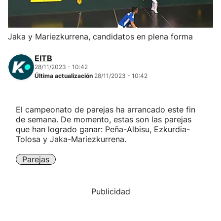
Herri-kirolak
Jaka y Mariezkurrena, candidatos en plena forma
Balonmano
EITB
28/11/2023 - 10:42
Kirolak 360
Última actualización
28/11/2023 - 10:42
Atletismo
El campeonato de parejas ha arrancado este fin
de semana. De momento, estas son las parejas
Carreras de montaña
que han logrado ganar: Peña-Albisu, Ezkurdia-
Tolosa y Jaka-Mariezkurrena.
Más deportes
Parejas
"Helmuga"
Publicidad