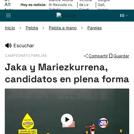
|
|
Hoy es noticia:
III-Rezusta vs.
de Le
Gall,
Zabala-
Court-
nuevo
Zabaleta
Pienaar
líder
ES
Inicio
Pelota
Pelota a mano
Parejas
Buscador
Escuchar
CAMPEONATO PAREJAS
Compartir
Guardar
Fútbol
Jaka y Mariezkurrena,
Pelota
candidatos en plena forma
Remo
Baloncesto
Ciclismo