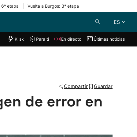
|
: 6ª etapa
Vuelta a Burgos: 3ª etapa
ES
"Helmuga"
Klisk
Para ti
En directo
Últimas noticias
Klisk
En directo
s
Para ti
Lo último
Compartir
Guardar
gen de error en