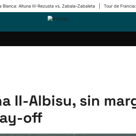
|
 Blanca: Altuna III-Rezusta vs. Zabala-Zabaleta
Tour de Francia
ri-
Balonmano
Kirolak
Atletismo
Carreras
Más
olak
360
de
deporte
Equipos
montaña
kolaritza
Competiciones
En
ri-
directo
otzea
Vídeos
ol Herri
por
atira
deporte
a II-Albisu, sin mar
lay-off