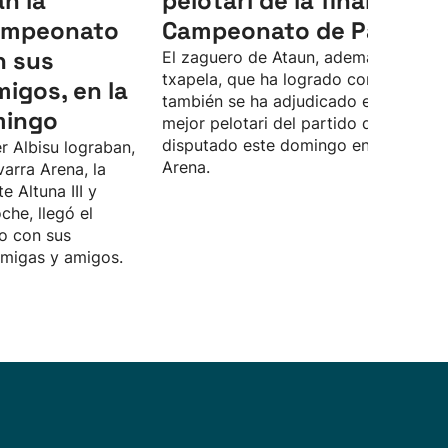
an la
pelotari de la final del
Campeonato
Campeonato de Parejas
n sus
El zaguero de Ataun, además de la
txapela, que ha logrado con Unai Las
migos, en la
también se ha adjudicado el premio a
mingo
mejor pelotari del partido definitivo,
disputado este domingo en el Navarr
r Albisu lograban,
Arena.
varra Arena, la
te Altuna III y
che, llegó el
o con sus
amigas y amigos.