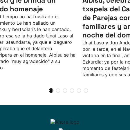
isu y le brinda un
Albisu, celebr
ido homenaje
txapela del 
de Parejas co
l tiempo no ha frustrado el
imiento Le han bailado un
familiares y a
sku y bertsolaris le han cantado.
noche del do
rpresa se la ha dado Unai Laso al
ari ataundarra, ya que el zaguero
Unai Laso y Jon Ande
peraba que el delantero
por la tarde, en el Na
cipara en el homenaje. Albisu se ha
victoria en la final, an
ado "muy agradecido" a su
Ezkurdia; ya por la no
o.
momento de festejarl
familiares y con sus 