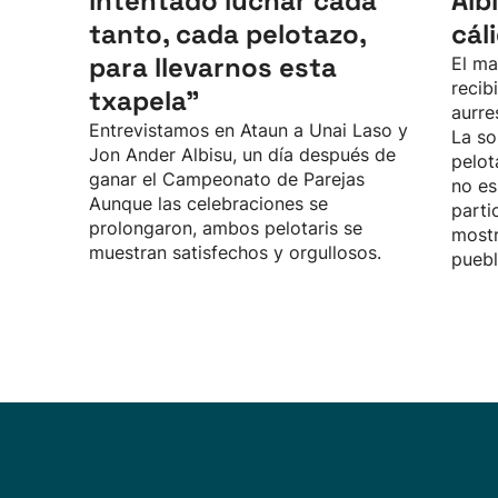
intentado luchar cada
Alb
tanto, cada pelotazo,
cál
para llevarnos esta
El ma
recib
txapela”
aurre
Entrevistamos en Ataun a Unai Laso y
La so
Jon Ander Albisu, un día después de
pelot
ganar el Campeonato de Parejas
no es
Aunque las celebraciones se
parti
prolongaron, ambos pelotaris se
mostr
muestran satisfechos y orgullosos.
puebl