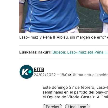
Laso-Imaz y Peña II-Albisu, sin margen de error e
Euskaraz irakurri:
Bideoa: Laso-Imaz eta Peña II.
EITB
24/02/2022 - 18:04
Última actualizació
Este domingo 27 de febrero, Laso-I
semifinales en el partido del play-
el Ogueta de Vitoria-Gasteiz. Allí m
Parejas
Unai Laso