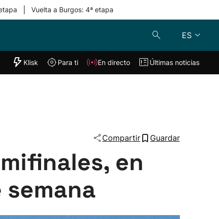
|
 etapa
Vuelta a Burgos: 4ª etapa
ES
"Helmuga"
Klisk
Para ti
En directo
Últimas noticias
Klisk
En directo
s
Para ti
Lo último
Compartir
Guardar
emifinales, en
de semana