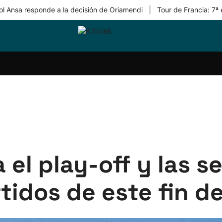
|
ol Ansa responde a la decisión de Oriamendi
Tour de Francia: 7ª
ri-
Balonmano
Kirolak
Atletismo
Carreras
Más
olak
360
de
deporte
Equipos
montaña
kolaritza
Competiciones
En
ri-
directo
otzea
Vídeos
ol Herri
por
atira
deporte
a el play-off y las s
rtidos de este fin 