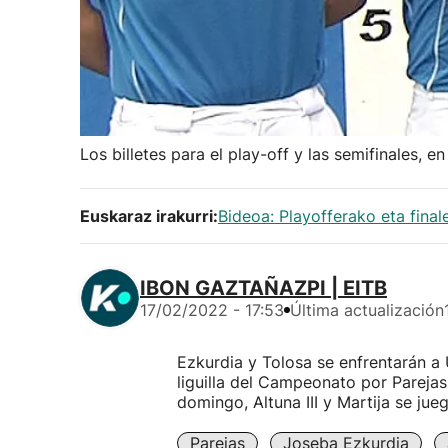
Los billetes para el play-off y las semifinales, 
Euskaraz irakurri:
Bideoa: Playofferako eta fina
IBON GAZTAÑAZPI | EITB
17/02/2022 - 17:53
Última actualización
Ezkurdia y Tolosa se enfrentarán a 
liguilla del Campeonato por Parejas 
domingo, Altuna III y Martija se jue
Parejas
Joseba Ezkurdia