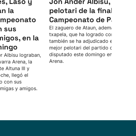
s, Laso y
Jon Ander Albisu, mejor
an la
pelotari de la final del
Campeonato
Campeonato de Parejas
n sus
El zaguero de Ataun, además de la
txapela, que ha logrado con Unai Las
migos, en la
también se ha adjudicado el premio a
mingo
mejor pelotari del partido definitivo,
disputado este domingo en el Navarr
r Albisu lograban,
Arena.
varra Arena, la
te Altuna III y
che, llegó el
o con sus
amigas y amigos.