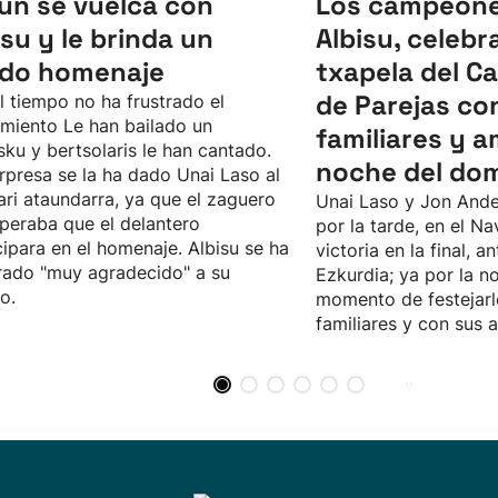
un se vuelca con
Los campeone
isu y le brinda un
Albisu, celebr
ido homenaje
txapela del 
de Parejas co
l tiempo no ha frustrado el
imiento Le han bailado un
familiares y a
sku y bertsolaris le han cantado.
noche del do
rpresa se la ha dado Unai Laso al
ari ataundarra, ya que el zaguero
Unai Laso y Jon Ande
peraba que el delantero
por la tarde, en el Na
cipara en el homenaje. Albisu se ha
victoria en la final, an
ado "muy agradecido" a su
Ezkurdia; ya por la no
o.
momento de festejarl
familiares y con sus 