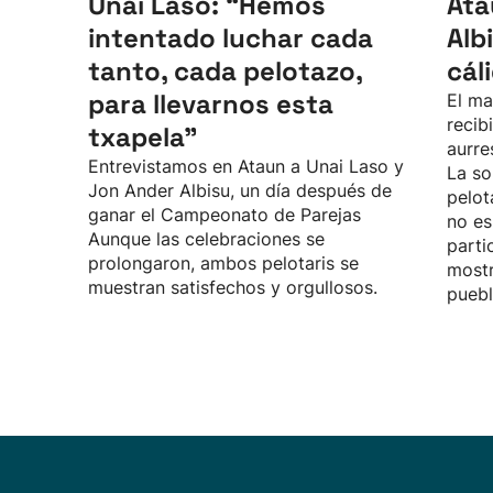
Unai Laso: “Hemos
Ata
intentado luchar cada
Alb
tanto, cada pelotazo,
cál
para llevarnos esta
El ma
recib
txapela”
aurre
Entrevistamos en Ataun a Unai Laso y
La so
Jon Ander Albisu, un día después de
pelot
ganar el Campeonato de Parejas
no es
Aunque las celebraciones se
parti
prolongaron, ambos pelotaris se
mostr
muestran satisfechos y orgullosos.
puebl