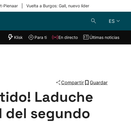
|
rt-Pienaar
Vuelta a Burgos: Gall, nuevo líder
ES
"Helmuga"
Klisk
Para ti
En directo
Últimas noticias
Klisk
En directo
s
Para ti
Lo último
Compartir
Guardar
rtido! Laduche
1 del segundo