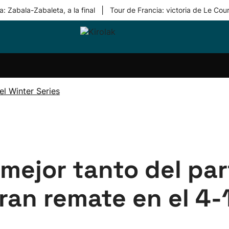
|
: Zabala-Zabaleta, a la final
Tour de Francia: victoria de Le Cou
ri-
Balonmano
Kirolak
Atletismo
Carreras
Más
olak
360
de
deporte
Equipos
montaña
kolaritza
Competiciones
En
l Winter Series
ri-
directo
otzea
Vídeos
ol Herri
por
atira
deporte
l mejor tanto del pa
ran remate en el 4-