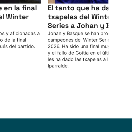
en la final
El tanto que ha dado las
el Winter
txapelas del Winter
Series a Johan y Basque
s y aficionadas a
Johan y Basque se han proclamado
o de la final
campeones del Winter Series 2025-
ués del partido.
2026. Ha sido una final muy disputad
y el fallo de Goitia en el último tanto
les ha dado las txapelas a los de
Iparralde.