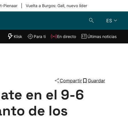
|
rt-Pienaar
Vuelta a Burgos: Gall, nuevo líder
ES
"Helmuga"
Klisk
Para ti
En directo
Últimas noticias
Klisk
En directo
s
Para ti
Lo último
Compartir
Guardar
ate en el 9-6
anto de los