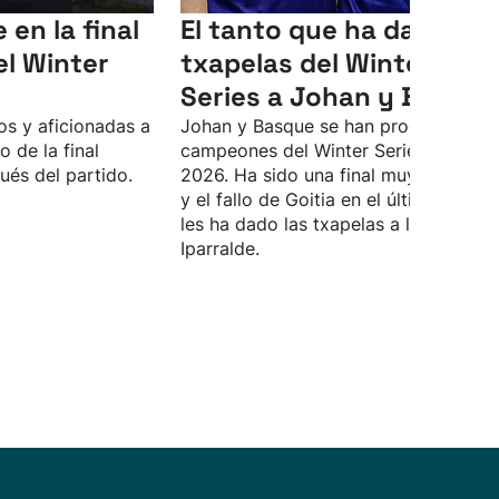
en la final
El tanto que ha dado las
el Winter
txapelas del Winter
Series a Johan y Basque
s y aficionadas a
Johan y Basque se han proclamado
o de la final
campeones del Winter Series 2025-
ués del partido.
2026. Ha sido una final muy disputad
y el fallo de Goitia en el último tanto
les ha dado las txapelas a los de
Iparralde.