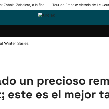
|
: Zabala-Zabaleta, a la final
Tour de Francia: victoria de Le Cou
ri-
Balonmano
Kirolak
Atletismo
Carreras
Más
olak
360
de
deporte
Equipos
montaña
kolaritza
Competiciones
En
l Winter Series
ri-
directo
otzea
Vídeos
ol Herri
por
atira
deporte
ado un precioso rem
 este es el mejor t