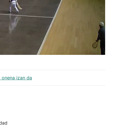
k onena izan da
idad