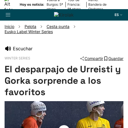
|
|
Hoy es noticia:
Burgos: 5ª
Francia:
Bandera de
etapa
8ª etapa
Ondarroa
ES
Inicio
Pelota
Cesta punta
Eusko Label Winter Series
Buscador
Escuchar
Fútbol
WINTER SERIES
Compartir
Guardar
El desparpajo de Urreisti y
Pelota
Gorka sorprende a los
Remo
favoritos
Baloncesto
Ciclismo