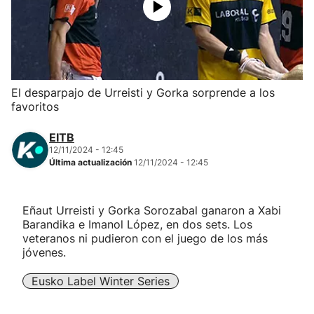
Herri-kirolak
Balonmano
El desparpajo de Urreisti y Gorka sorprende a los
Kirolak 360
favoritos
EITB
Atletismo
12/11/2024 - 12:45
Última actualización
12/11/2024 - 12:45
Carreras de montaña
Eñaut Urreisti y Gorka Sorozabal ganaron a Xabi
Más deportes
Barandika e Imanol López, en dos sets. Los
veteranos ni pudieron con el juego de los más
"Helmuga"
jóvenes.
Eusko Label Winter Series