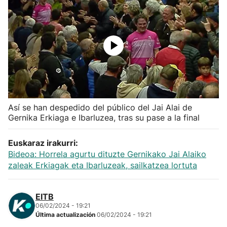
Herri-kirolak
Balonmano
Kirolak 360
Atletismo
Así se han despedido del público del Jai Alai de
Gernika Erkiaga e Ibarluzea, tras su pase a la final
Carreras de montaña
Euskaraz irakurri:
Bideoa: Horrela agurtu dituzte Gernikako Jai Alaiko
Más deportes
zaleak Erkiagak eta Ibarluzeak, sailkatzea lortuta
"Helmuga"
EITB
06/02/2024 - 19:21
Última actualización
06/02/2024 - 19:21