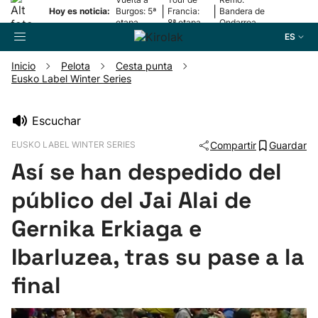
|
|
Hoy es noticia:
Burgos: 5ª
Francia:
Bandera de
etapa
8ª etapa
Ondarroa
ES
Inicio
Pelota
Cesta punta
Eusko Label Winter Series
Buscador
Escuchar
Fútbol
EUSKO LABEL WINTER SERIES
Compartir
Guardar
Así se han despedido del
Pelota
público del Jai Alai de
Remo
Gernika Erkiaga e
Ibarluzea, tras su pase a la
Baloncesto
final
Ciclismo