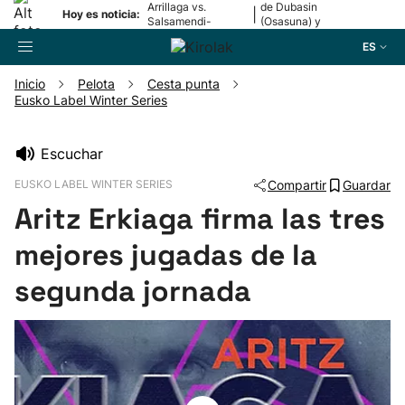
Arrillaga vs.
de Dubasin
|
Hoy es noticia:
Salsamendi-
(Osasuna) y
Bergara y Erasun
Valentini
ES
vs. Gaminde
(Alavés)
Inicio
Pelota
Cesta punta
Eusko Label Winter Series
Buscador
Escuchar
Fútbol
EUSKO LABEL WINTER SERIES
Compartir
Guardar
Aritz Erkiaga firma las tres
Pelota
mejores jugadas de la
Remo
segunda jornada
Baloncesto
Ciclismo