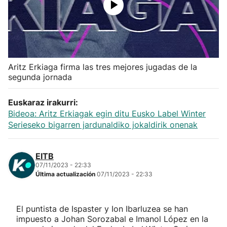
Herri-kirolak
Balonmano
Aritz Erkiaga firma las tres mejores jugadas de la
Kirolak 360
segunda jornada
Atletismo
Euskaraz irakurri:
Bideoa: Aritz Erkiagak egin ditu Eusko Label Winter
Serieseko bigarren jardunaldiko jokaldirik onenak
Carreras de montaña
Más deportes
EITB
07/11/2023 - 22:33
Última actualización
07/11/2023 - 22:33
"Helmuga"
El puntista de Ispaster y Ion Ibarluzea se han
impuesto a Johan Sorozabal e Imanol López en la