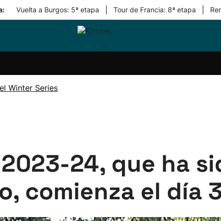
|
|
a:
Vuelta a Burgos: 5ª etapa
Tour de Francia: 8ª etapa
Re
ri-
Balonmano
Kirolak
Atletismo
Carreras
Más
olak
360
de
deporte
Equipos
montaña
kolaritza
Competiciones
En
l Winter Series
ri-
directo
otzea
Vídeos
ol Herri
por
atira
deporte
s 2023-24, que ha s
, comienza el día 