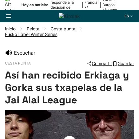
responde a la
Francia:
|
|
Hoy es noticia:
Burgos:
decisión de
7ª
4ª etapa
Oriamendi
etapa
ES
Inicio
Pelota
Cesta punta
Eusko Label Winter Series
Buscador
Escuchar
Fútbol
CESTA PUNTA
Compartir
Guardar
Así han recibido Erkiaga y
Pelota
Gorka sus txapelas de la
Remo
Jai Alai League
Baloncesto
Ciclismo