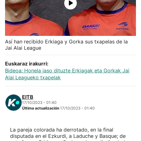
Herri-kirolak
Balonmano
Así han recibido Erkiaga y Gorka sus txapelas de la
Kirolak 360
Jai Alai League
Atletismo
Euskaraz irakurri:
Bideoa: Honela jaso dituzte Erkiagak eta Gorkak Jai
Alai Leagueko txapelak
Carreras de montaña
Más deportes
EITB
17/10/2023 - 01:40
Última actualización
17/10/2023 - 01:40
"Helmuga"
La pareja colorada ha derrotado, en la final
disputada en el Ezkurdi, a Laduche y Basque; de