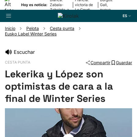
|
|
Hoy es noticia:
Zabala-
victoria de
Gall,
Zabaleta, a
Le Court-
nuevo
la final
Pienaar
líder
ES
Inicio
Pelota
Cesta punta
Eusko Label Winter Series
Buscador
Escuchar
Fútbol
CESTA PUNTA
Compartir
Guardar
Lekerika y López son
Pelota
optimistas de cara a la
Remo
final de Winter Series
Baloncesto
Ciclismo