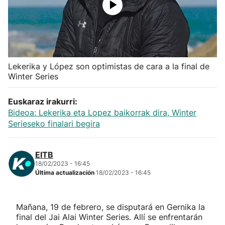
Herri-kirolak
Balonmano
Lekerika y López son optimistas de cara a la final de
Kirolak 360
Winter Series
Atletismo
Euskaraz irakurri:
Bideoa: Lekerika eta Lopez baikorrak dira, Winter
Serieseko finalari begira
Carreras de montaña
Más deportes
EITB
18/02/2023 - 16:45
Última actualización
18/02/2023 - 16:45
"Helmuga"
Mañana, 19 de febrero, se disputará en Gernika la
final del Jai Alai Winter Series. Allí se enfrentarán