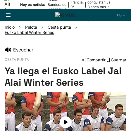
Francia:
conquistan La
|
|
Hoy es noticia:
Bandera de
9ª
Blanca tras la
Hondarribia
etapa
lesión de
ES
Mariezkurrena
II
Inicio
Pelota
Cesta punta
Eusko Label Winter Series
Buscador
Escuchar
Fútbol
CESTA PUNTA
Compartir
Guardar
Ya llega el Eusko Label Jai
Pelota
Alai Winter Series
Remo
Baloncesto
Ciclismo