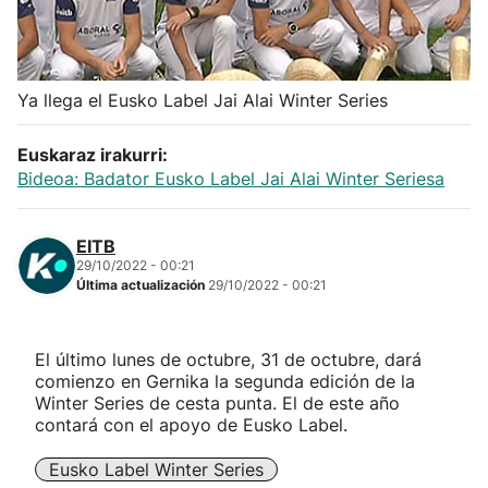
Herri-kirolak
Balonmano
Ya llega el Eusko Label Jai Alai Winter Series
Kirolak 360
Euskaraz irakurri:
Bideoa: Badator Eusko Label Jai Alai Winter Seriesa
Atletismo
EITB
29/10/2022 - 00:21
Carreras de montaña
Última actualización
29/10/2022 - 00:21
Más deportes
El último lunes de octubre, 31 de octubre, dará
comienzo en Gernika la segunda edición de la
"Helmuga"
Winter Series de cesta punta. El de este año
contará con el apoyo de Eusko Label.
Eusko Label Winter Series