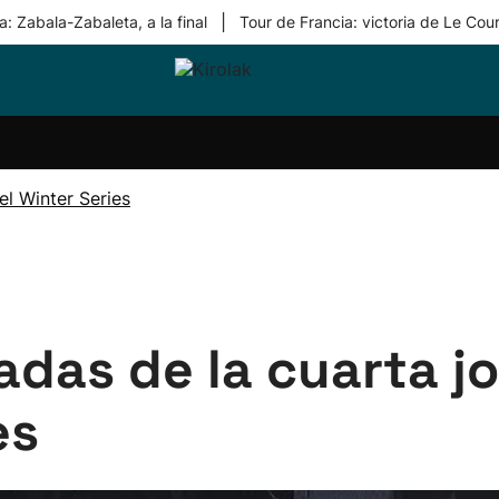
|
: Zabala-Zabaleta, a la final
Tour de Francia: victoria de Le Cou
ri-
Balonmano
Kirolak
Atletismo
Carreras
Más
olak
360
de
deporte
Equipos
montaña
kolaritza
Competiciones
En
l Winter Series
ri-
directo
otzea
Vídeos
ol Herri
por
atira
deporte
adas de la cuarta jo
es