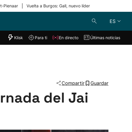
|
rt-Pienaar
Vuelta a Burgos: Gall, nuevo líder
ES
"Helmuga"
Klisk
Para ti
En directo
Últimas noticias
Klisk
En directo
s
Para ti
Lo último
Compartir
Guardar
rnada del Jai