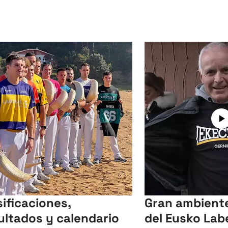
sificaciones,
Gran ambiente 
ultados y calendario
del Eusko Lab