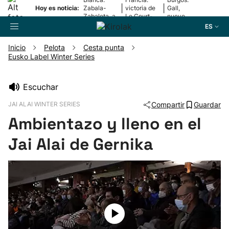
|
|
Hoy es noticia:
Zabala-
victoria de
Gall,
Zabaleta, a
Le Court-
nuevo
la final
Pienaar
líder
ES
Inicio
Pelota
Cesta punta
Eusko Label Winter Series
Buscador
Escuchar
Fútbol
JAI ALAI WINTER SERIES
Compartir
Guardar
Ambientazo y lleno en el
Pelota
Jai Alai de Gernika
Remo
Baloncesto
Ciclismo