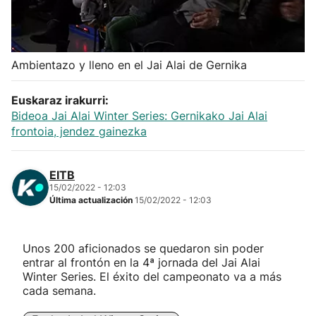
Herri-kirolak
Balonmano
Ambientazo y lleno en el Jai Alai de Gernika
Kirolak 360
Euskaraz irakurri:
Bideoa Jai Alai Winter Series: Gernikako Jai Alai
frontoia, jendez gainezka
Atletismo
EITB
Carreras de montaña
15/02/2022 - 12:03
Última actualización
15/02/2022 - 12:03
Más deportes
Unos 200 aficionados se quedaron sin poder
"Helmuga"
entrar al frontón en la 4ª jornada del Jai Alai
Winter Series. El éxito del campeonato va a más
cada semana.