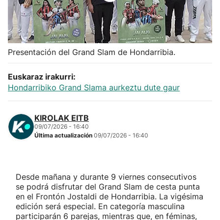
Herri-kirolak
Balonmano
Presentación del Grand Slam de Hondarribia.
Kirolak 360
Euskaraz irakurri:
Hondarribiko Grand Slama aurkeztu dute gaur
Atletismo
KIROLAK EITB
Carreras de montaña
09/07/2026 - 16:40
Última actualización
09/07/2026 - 16:40
Más deportes
"Helmuga"
Desde mañana y durante 9 viernes consecutivos
se podrá disfrutar del Grand Slam de cesta punta
en el Frontón Jostaldi de Hondarribia. La vigésima
edición será especial. En categoría masculina
participarán 6 parejas, mientras que, en féminas,