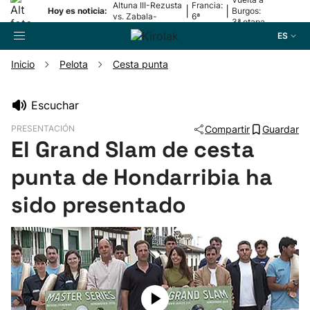
Altuna III-Rezusta
Francia:
|
|
Hoy es noticia:
Burgos:
vs. Zabala-
6ª
3ª etapa
Zabaleta
etapa
ES
Inicio
Pelota
Cesta punta
Buscador
Escuchar
PRESENTACIÓN
Compartir
Guardar
Fútbol
El Grand Slam de cesta
punta de Hondarribia ha
Pelota
sido presentado
Remo
Baloncesto
Ciclismo