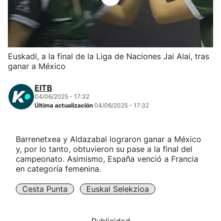
Herri-kirolak
Balonmano
Euskadi, a la final de la Liga de Naciones Jai Alai, tras
ganar a México
Kirolak 360
EITB
Atletismo
04/06/2025 - 17:32
Última actualización
04/06/2025 - 17:32
Carreras de montaña
Barrenetxea y Aldazabal lograron ganar a México
y, por lo tanto, obtuvieron su pase a la final del
Más deportes
campeonato. Asimismo, España venció a Francia
en categoría femenina.
"Helmuga"
Cesta Punta
Euskal Selekzioa