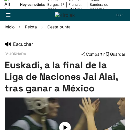
|
|
Hoy es noticia:
Burgos: 5ª
Francia:
Bandera de
etapa
8ª etapa
Ondarroa
ES
Inicio
Pelota
Cesta punta
Buscador
Escuchar
3ª JORNADA
Compartir
Guardar
Fútbol
Euskadi, a la final de la
Pelota
Liga de Naciones Jai Alai,
tras ganar a México
Remo
Baloncesto
Ciclismo