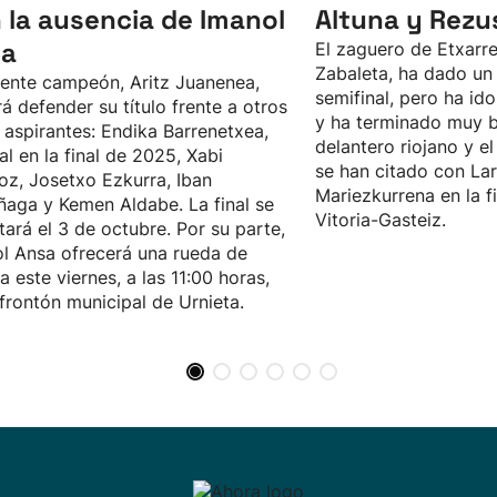
 la ausencia de Imanol
Altuna y Rezu
sa
El zaguero de Etxarre
Zabaleta, ha dado un 
gente campeón, Aritz Juanenea,
semifinal, pero ha i
á defender su título frente a otros
y ha terminado muy b
 aspirantes: Endika Barrenetxea,
delantero riojano y e
val en la final de 2025, Xabi
se han citado con Lar
oz, Josetxo Ezkurra, Iban
Mariezkurrena en la f
ñaga y Kemen Aldabe. La final se
Vitoria-Gasteiz.
tará el 3 de octubre. Por su parte,
l Ansa ofrecerá una rueda de
a este viernes, a las 11:00 horas,
 frontón municipal de Urnieta.