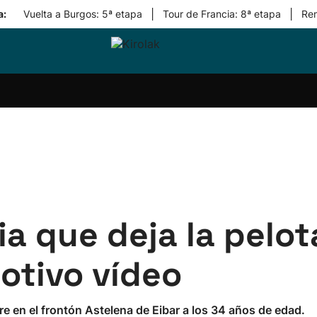
|
|
a:
Vuelta a Burgos: 5ª etapa
Tour de Francia: 8ª etapa
Re
ri-
Balonmano
Kirolak
Atletismo
Carreras
Más
olak
360
de
deporte
Equipos
montaña
kolaritza
Competiciones
En
ri-
directo
otzea
Vídeos
ol Herri
por
atira
deporte
a que deja la pelot
otivo vídeo
bre en el frontón Astelena de Eibar a los 34 años de edad.