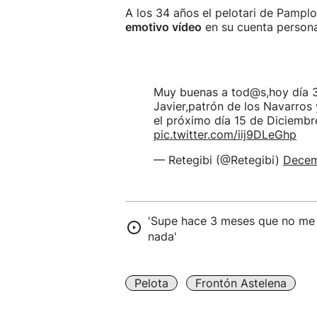
A los 34 años el pelotari de Pampl
emotivo vídeo
en su cuenta personal
Muy buenas a tod@s,hoy día 3
Javier,patrón de los Navarros 
el próximo día 15 de Diciembr
pic.twitter.com/iij9DLeGhp
— Retegibi (@Retegibi)
Decem
'Supe hace 3 meses que no me 
nada'
Pelota
Frontón Astelena