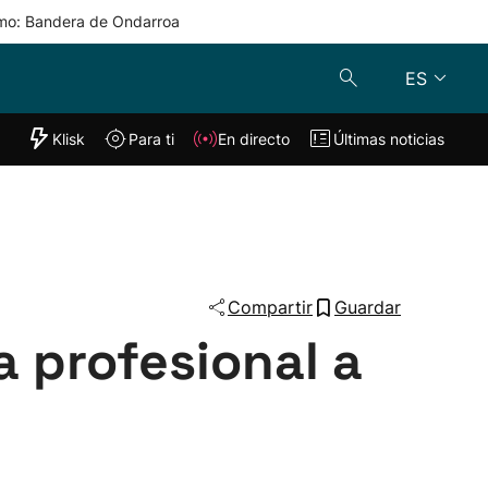
mo: Bandera de Ondarroa
ES
"Helmuga"
Klisk
Para ti
En directo
Últimas noticias
Klisk
En directo
s
Para ti
Lo último
Compartir
Guardar
a profesional a