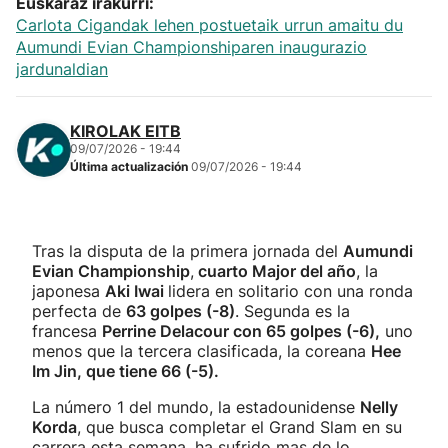
Euskaraz irakurri:
Carlota Cigandak lehen postuetaik urrun amaitu du
Aumundi Evian Championshiparen inaugurazio
jardunaldian
KIROLAK EITB
09/07/2026 - 19:44
Última actualización
09/07/2026 - 19:44
Tras la disputa de la primera jornada del
Aumundi
Evian Championship
,
cuarto Major del año
, la
japonesa
Aki Iwai
lidera en solitario con una ronda
perfecta de
63 golpes (-8)
. Segunda es la
francesa
Perrine Delacour con 65 golpes (-6),
uno
menos que la tercera clasificada, la coreana
Hee
Im Jin, que tiene 66 (-5).
La número 1 del mundo, la estadounidense
Nelly
Korda
, que busca completar el Grand Slam en su
carrera esta semana, ha sufrido mas de lo