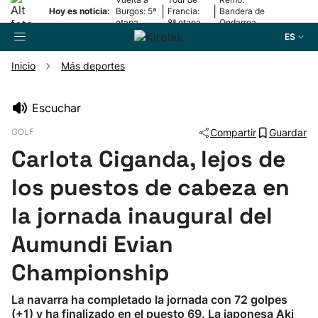
|
|
Hoy es noticia:
Burgos: 5ª
Francia:
Bandera de
etapa
8ª etapa
Ondarroa
ES
Inicio
Más deportes
Buscador
Escuchar
GOLF
Compartir
Guardar
Fútbol
Carlota Ciganda, lejos de
Pelota
los puestos de cabeza en
la jornada inaugural del
Remo
Aumundi Evian
Baloncesto
Championship
Ciclismo
La navarra ha completado la jornada con 72 golpes
(+1) y ha finalizado en el puesto 69. La japonesa Aki