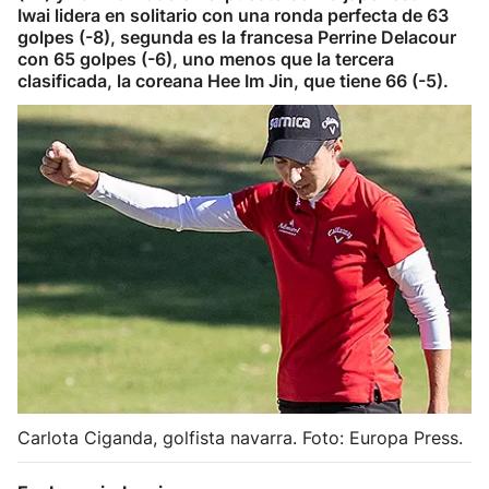
Iwai lidera en solitario con una ronda perfecta de 63
Herri-kirolak
golpes (-8), segunda es la francesa Perrine Delacour
con 65 golpes (-6), uno menos que la tercera
clasificada, la coreana Hee Im Jin, que tiene 66 (-5).
Balonmano
Kirolak 360
Atletismo
Carreras de montaña
Más deportes
"Helmuga"
Carlota Ciganda, golfista navarra. Foto: Europa Press.