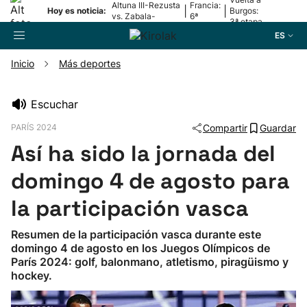
Altuna III-Rezusta
Francia:
|
|
Hoy es noticia:
Burgos:
vs. Zabala-
6ª
3ª etapa
Zabaleta
etapa
ES
Inicio
Más deportes
Buscador
Escuchar
PARÍS 2024
Compartir
Guardar
Fútbol
Así ha sido la jornada del
Pelota
domingo 4 de agosto para
la participación vasca
Remo
Resumen de la participación vasca durante este
domingo 4 de agosto en los Juegos Olímpicos de
Baloncesto
París 2024: golf, balonmano, atletismo, piragüismo y
hockey.
Ciclismo