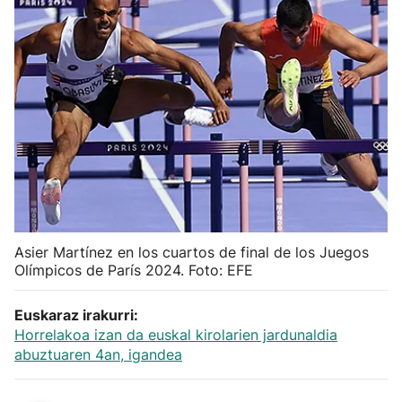
Herri-kirolak
Balonmano
Kirolak 360
Atletismo
Carreras de montaña
Asier Martínez en los cuartos de final de los Juegos
Olímpicos de París 2024. Foto: EFE
Más deportes
Euskaraz irakurri:
"Helmuga"
Horrelakoa izan da euskal kirolarien jardunaldia
abuztuaren 4an, igandea