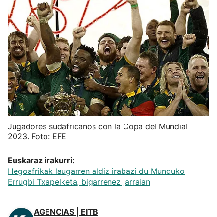
Herri-kirolak
Balonmano
Kirolak 360
Atletismo
Carreras de montaña
Jugadores sudafricanos con la Copa del Mundial
2023. Foto: EFE
Más deportes
Euskaraz irakurri:
Hegoafrikak laugarren aldiz irabazi du Munduko
"Helmuga"
Errugbi Txapelketa, bigarrenez jarraian
AGENCIAS | EITB