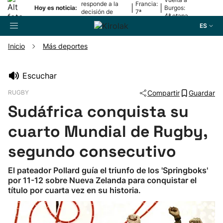
responde a la
Francia:
|
|
Hoy es noticia:
Burgos:
decisión de
7ª
4ª etapa
Oriamendi
etapa
ES
Inicio
Más deportes
Buscador
Escuchar
RUGBY
Compartir
Guardar
Fútbol
Sudáfrica conquista su
Pelota
cuarto Mundial de Rugby,
segundo consecutivo
Remo
El pateador Pollard guía el triunfo de los 'Springboks'
por 11-12 sobre Nueva Zelanda para conquistar el
Baloncesto
título por cuarta vez en su historia.
Ciclismo