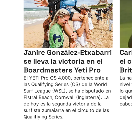
Janire González-Etxabarri
Car
se lleva la victoria en el
el 
Boardmasters Yeti Pro
Bri
El YETI Pro QS 4.000, perteneciente a
La na
las Qualifying Series (QS) de la World
nivel
Surf League (WSL), se ha disputado en
lo qu
Fistral Beach, Cornwall (Inglaterra). La
dejad
de hoy es la segunda victoria de la
cabec
surfista zumaiarra en el circuito de las
Qualifiying Series.