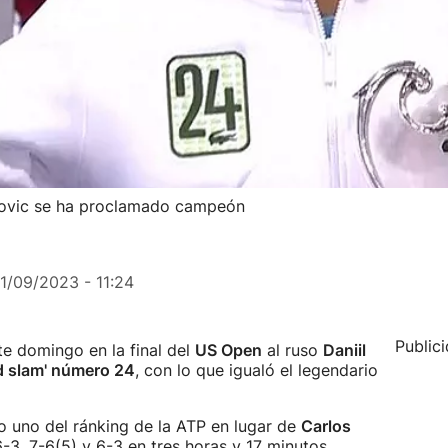
okovic se ha proclamado campeón
11/09/2023 - 11:24
Public
e domingo en la final del
US Open
al ruso
Daniil
d slam' número 24
, con lo que igualó el legendario
 uno del ránking de la ATP en lugar de
Carlos
3, 7-6(5) y 6-3 en tres horas y 17 minutos.