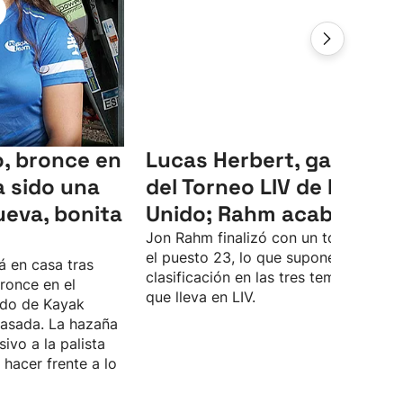
, bronce en
Lucas Herbert, ganador
 sido una
del Torneo LIV de Reino
ueva, bonita
Unido; Rahm acaba 23º
Jon Rahm finalizó con un total de -4 
el puesto 23, lo que supone su peor
á en casa tras
clasificación en las tres temporadas
ronce en el
que lleva en LIV.
do de Kayak
asada. La hazaña
sivo a la palista
hacer frente a lo