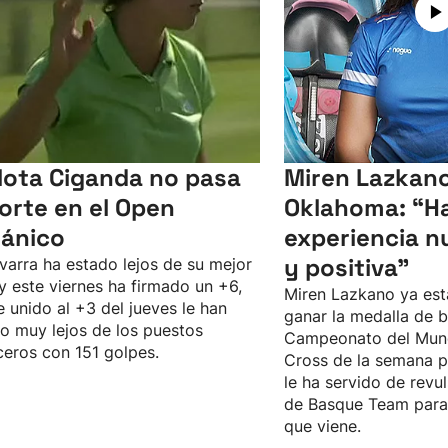
lota Ciganda no pasa
Miren Lazkano
corte en el Open
Oklahoma: “Ha
tánico
experiencia n
y positiva"
varra ha estado lejos de su mejor
 y este viernes ha firmado un +6,
Miren Lazkano ya est
e unido al +3 del jueves le han
ganar la medalla de b
o muy lejos de los puestos
Campeonato del Mun
eros con 151 golpes.
Cross de la semana p
le ha servido de revul
de Basque Team para 
que viene.