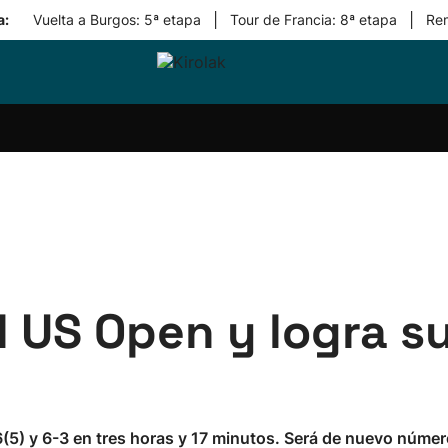
|
|
a:
Vuelta a Burgos: 5ª etapa
Tour de Francia: 8ª etapa
Re
ri-
Balonmano
Kirolak
Atletismo
Carreras
Más
olak
360
de
deporte
Equipos
montaña
kolaritza
Competiciones
En
ri-
directo
otzea
Vídeos
ol Herri
por
atira
deporte
l US Open y logra s
6(5) y 6-3 en tres horas y 17 minutos. Será de nuevo númer