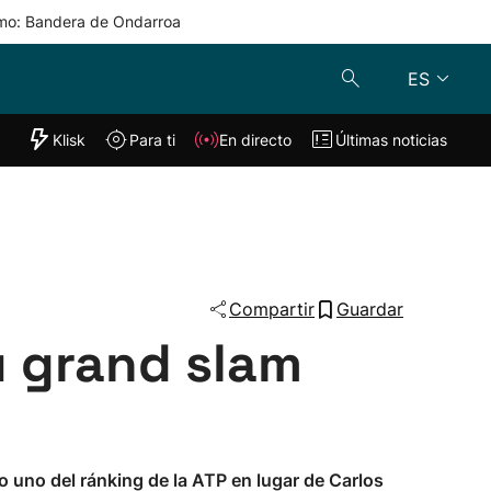
mo: Bandera de Ondarroa
ES
"Helmuga"
Klisk
Para ti
En directo
Últimas noticias
Klisk
En directo
s
Para ti
Lo último
Compartir
Guardar
u grand slam
o uno del ránking de la ATP en lugar de Carlos