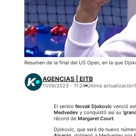
Resumen de la final del US Open, en la que Dj
AGENCIAS | EITB
11/09/2023 - 11:24
Última actualización
El serbio
Novak Djokovic
venció est
Medvedev
y conquistó así su
'gran
récord de
Margaret Court
.
Djokovic, que será de nuevo número
Alcaraz
, doblegó a Medvedev por 6-