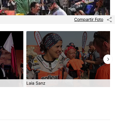
Compartir Foto
Laia Sanz
Cmalia Li