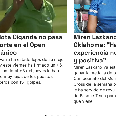
lota Ciganda no pasa
Miren Lazkano
corte en el Open
Oklahoma: “Ha
tánico
experiencia n
y positiva"
varra ha estado lejos de su mejor
 y este viernes ha firmado un +6,
Miren Lazkano ya est
e unido al +3 del jueves le han
ganar la medalla de b
o muy lejos de los puestos
Campeonato del Mun
eros con 151 golpes.
Cross de la semana p
le ha servido de revul
de Basque Team para 
que viene.