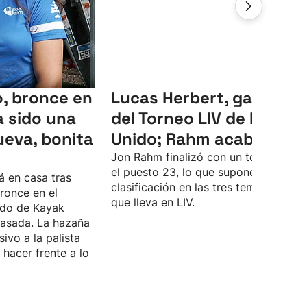
, bronce en
Lucas Herbert, ganador
 sido una
del Torneo LIV de Reino
ueva, bonita
Unido; Rahm acaba 23º
Jon Rahm finalizó con un total de -4 
el puesto 23, lo que supone su peor
á en casa tras
clasificación en las tres temporadas
ronce en el
que lleva en LIV.
do de Kayak
asada. La hazaña
sivo a la palista
hacer frente a lo