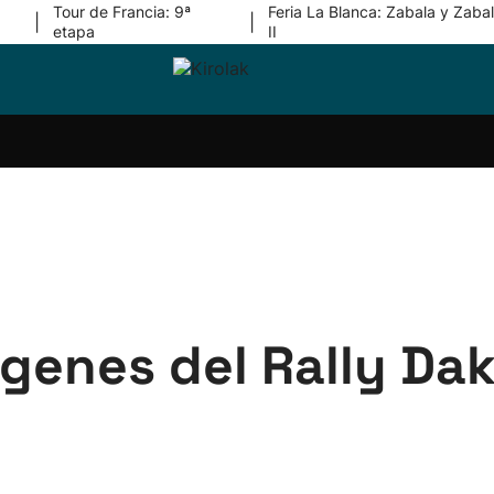
Tour de Francia: 9ª
Feria La Blanca: Zabala y Zabal
|
|
etapa
II
ri-
Balonmano
Kirolak
Atletismo
Carreras
Más
olak
360
de
deporte
Equipos
montaña
kolaritza
Competiciones
En
ri-
directo
otzea
Vídeos
ol Herri
por
atira
deporte
genes del Rally Da