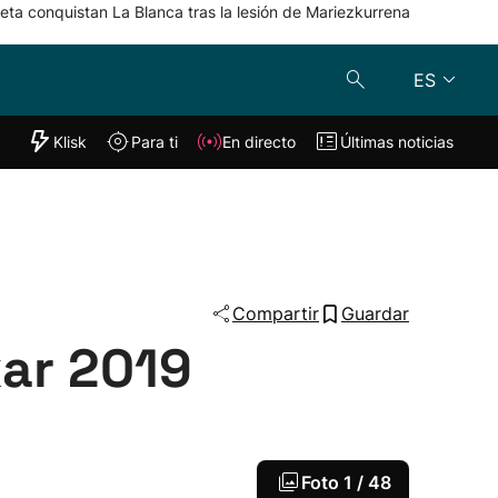
eta conquistan La Blanca tras la lesión de Mariezkurrena
ES
"Helmuga"
Klisk
Para ti
En directo
Últimas noticias
Klisk
En directo
s
Para ti
Lo último
Compartir
Guardar
kar 2019
Foto
1 / 48