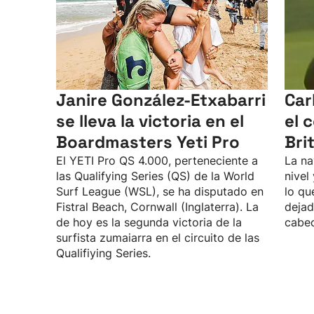
Janire González-Etxabarri
Car
se lleva la victoria en el
el 
Boardmasters Yeti Pro
Bri
El YETI Pro QS 4.000, perteneciente a
La na
las Qualifying Series (QS) de la World
nivel
Surf League (WSL), se ha disputado en
lo qu
Fistral Beach, Cornwall (Inglaterra). La
dejad
de hoy es la segunda victoria de la
cabec
surfista zumaiarra en el circuito de las
Qualifiying Series.