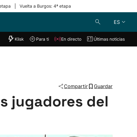
|
 etapa
Vuelta a Burgos: 4ª etapa
ES
"Helmuga"
Klisk
Para ti
En directo
Últimas noticias
Klisk
En directo
s
Para ti
Lo último
Compartir
Guardar
s jugadores del