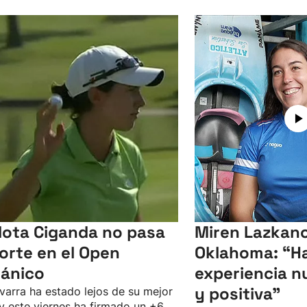
lota Ciganda no pasa
Miren Lazkano
corte en el Open
Oklahoma: “Ha
tánico
experiencia n
y positiva"
varra ha estado lejos de su mejor
 y este viernes ha firmado un +6,