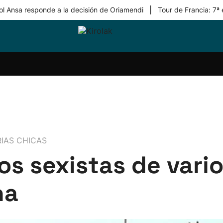
|
ol Ansa responde a la decisión de Oriamendi
Tour de Francia: 7ª
ri-
Balonmano
Kirolak
Atletismo
Carreras
Más
olak
360
de
deporte
Equipos
montaña
kolaritza
Competiciones
En
ri-
directo
otzea
Vídeos
ol Herri
por
atira
deporte
IAS CHICAS
 sexistas de vario
na