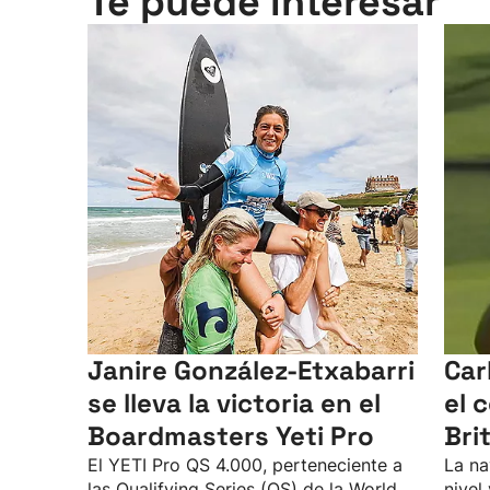
Te puede interesar
Janire González-Etxabarri
Car
se lleva la victoria en el
el 
Boardmasters Yeti Pro
Bri
El YETI Pro QS 4.000, perteneciente a
La na
las Qualifying Series (QS) de la World
nivel