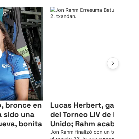
, bronce en
Lucas Herbert, ganador
 sido una
del Torneo LIV de Reino
ueva, bonita
Unido; Rahm acaba 23º
Jon Rahm finalizó con un total de -4 
el puesto 23, lo que supone su peor