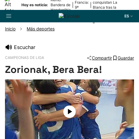
Francia:
conquistan La
|
|
Hoy es noticia:
Bandera de
9ª
Blanca tras la
Hondarribia
etapa
lesión de
ES
Mariezkurrena
II
Inicio
Más deportes
Buscador
Escuchar
CAMPEONAS DE LIGA
Compartir
Guardar
Fútbol
Zorionak, Bera Bera!
Pelota
Remo
Baloncesto
Ciclismo