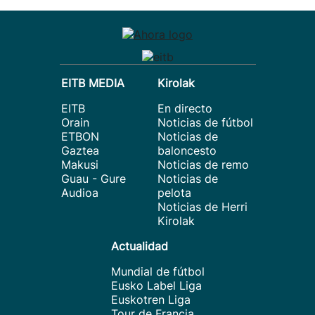
EITB MEDIA
Kirolak
EITB
En directo
Orain
Noticias de fútbol
ETBON
Noticias de
Gaztea
baloncesto
Makusi
Noticias de remo
Guau - Gure
Noticias de
Audioa
pelota
Noticias de Herri
Kirolak
Actualidad
Mundial de fútbol
Eusko Label Liga
Euskotren Liga
Tour de Francia