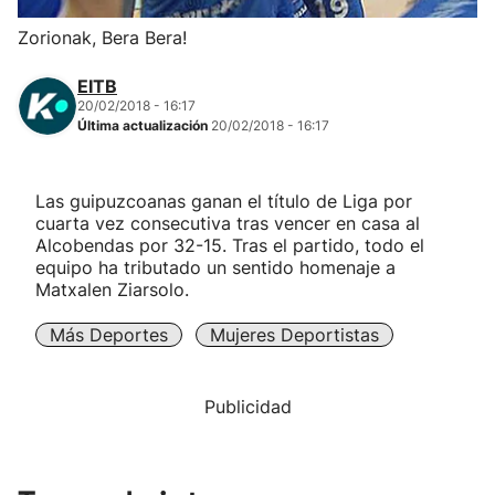
Herri-kirolak
Zorionak, Bera Bera!
EITB
Balonmano
20/02/2018 - 16:17
Última actualización
20/02/2018 - 16:17
Kirolak 360
Las guipuzcoanas ganan el título de Liga por
Atletismo
cuarta vez consecutiva tras vencer en casa al
Alcobendas por 32-15. Tras el partido, todo el
equipo ha tributado un sentido homenaje a
Carreras de montaña
Matxalen Ziarsolo.
Más Deportes
Mujeres Deportistas
Más deportes
"Helmuga"
Publicidad