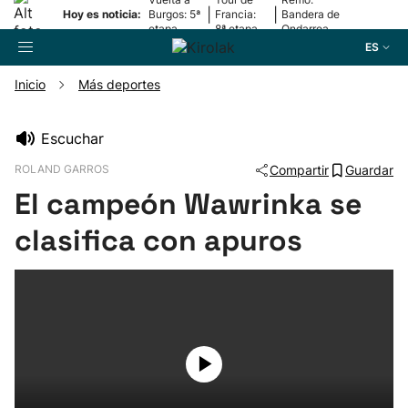
|
|
Hoy es noticia:
Burgos: 5ª
Francia:
Bandera de
etapa
8ª etapa
Ondarroa
ES
Inicio
Más deportes
Buscador
Escuchar
ROLAND GARROS
Compartir
Guardar
Fútbol
El campeón Wawrinka se
Pelota
clasifica con apuros
Remo
Baloncesto
Ciclismo