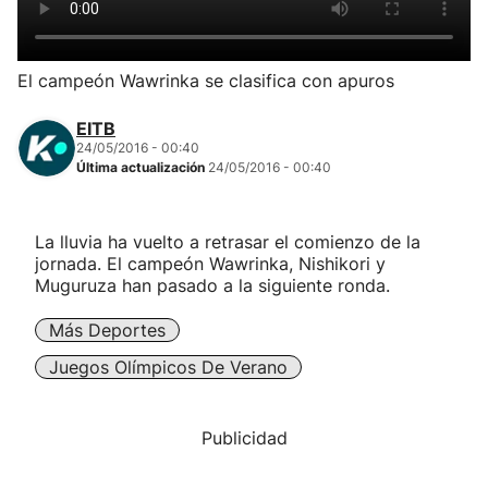
Herri-kirolak
El campeón Wawrinka se clasifica con apuros
Balonmano
EITB
24/05/2016 - 00:40
Kirolak 360
Última actualización
24/05/2016 - 00:40
Atletismo
La lluvia ha vuelto a retrasar el comienzo de la
jornada. El campeón Wawrinka, Nishikori y
Carreras de montaña
Muguruza han pasado a la siguiente ronda.
Más Deportes
Más deportes
Juegos Olímpicos De Verano
"Helmuga"
Publicidad