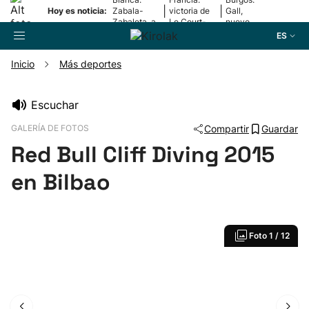
|
|
Hoy es noticia:
Zabala-
victoria de
Gall,
Zabaleta, a
Le Court-
nuevo
la final
Pienaar
líder
ES
Inicio
Más deportes
Buscador
Escuchar
GALERÍA DE FOTOS
Compartir
Guardar
Fútbol
Red Bull Cliff Diving 2015
Pelota
en Bilbao
Remo
Foto
1 / 12
Baloncesto
Ciclismo