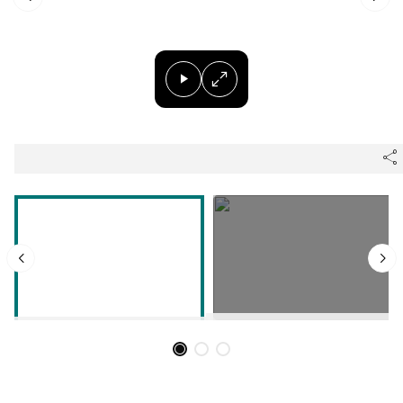
Herri-kirolak
Balonmano
Kirolak 360
Atletismo
Carreras de montaña
Más deportes
"Helmuga"