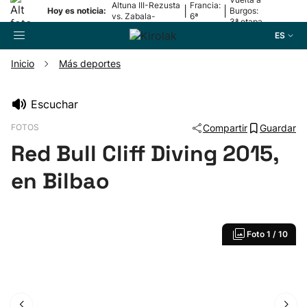
Altuna III-Rezusta
Francia:
|
|
Hoy es noticia:
Burgos:
vs. Zabala-
6ª
3ª etapa
Zabaleta
etapa
ES
Inicio
Más deportes
Buscador
Escuchar
FOTOS
Compartir
Guardar
Fútbol
Red Bull Cliff Diving 2015,
Pelota
en Bilbao
Remo
Foto
1 / 10
Baloncesto
Ciclismo