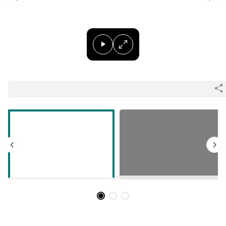
Herri-kirolak
Balonmano
Kirolak 360
Atletismo
Carreras de montaña
Más deportes
"Helmuga"