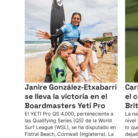
Janire González-Etxabarri
Car
se lleva la victoria en el
el 
Boardmasters Yeti Pro
Bri
El YETI Pro QS 4.000, perteneciente a
La na
las Qualifying Series (QS) de la World
nivel
Surf League (WSL), se ha disputado en
lo qu
Fistral Beach, Cornwall (Inglaterra). La
dejad