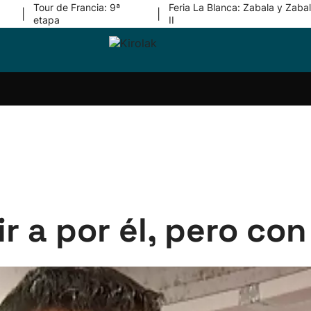
Tour de Francia: 9ª
Feria La Blanca: Zabala y Zabal
|
|
etapa
II
ri-
Balonmano
Kirolak
Atletismo
Carreras
Más
olak
360
de
deporte
Equipos
montaña
kolaritza
Competiciones
En
ri-
directo
otzea
Vídeos
ol Herri
por
atira
deporte
r a por él, pero co