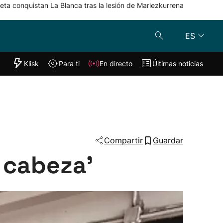
eta conquistan La Blanca tras la lesión de Mariezkurrena
ES
"Helmuga"
Klisk
Para ti
En directo
Últimas noticias
Klisk
En directo
s
Para ti
Lo último
Compartir
Guardar
n cabeza'