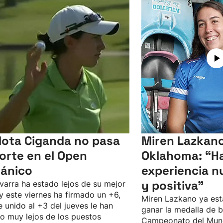
lota Ciganda no pasa
Miren Lazkano
corte en el Open
Oklahoma: “Ha
tánico
experiencia n
y positiva"
varra ha estado lejos de su mejor
 y este viernes ha firmado un +6,
Miren Lazkano ya est
e unido al +3 del jueves le han
ganar la medalla de b
o muy lejos de los puestos
Campeonato del Mun