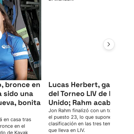
, bronce en
Lucas Herbert, ganador
 sido una
del Torneo LIV de Reino
ueva, bonita
Unido; Rahm acaba 23º
Jon Rahm finalizó con un total de -4 
el puesto 23, lo que supone su peor
á en casa tras
clasificación en las tres temporadas
ronce en el
que lleva en LIV.
do de Kayak