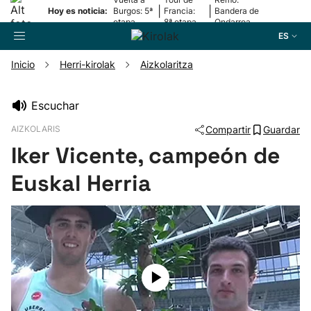
|
|
Hoy es noticia:
Burgos: 5ª
Francia:
Bandera de
etapa
8ª etapa
Ondarroa
ES
Inicio
Herri-kirolak
Aizkolaritza
Buscador
Escuchar
AIZKOLARIS
Compartir
Guardar
Fútbol
Iker Vicente, campeón de
Pelota
Euskal Herria
Remo
Baloncesto
Ciclismo