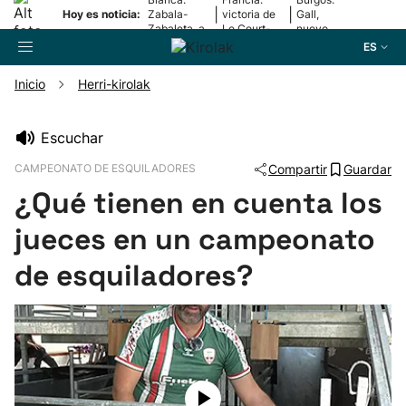
|
|
Hoy es noticia:
Zabala-
victoria de
Gall,
Zabaleta, a
Le Court-
nuevo
la final
Pienaar
líder
ES
Inicio
Herri-kirolak
Buscador
Escuchar
CAMPEONATO DE ESQUILADORES
Compartir
Guardar
Fútbol
¿Qué tienen en cuenta los
Pelota
jueces en un campeonato
de esquiladores?
Remo
Baloncesto
Ciclismo